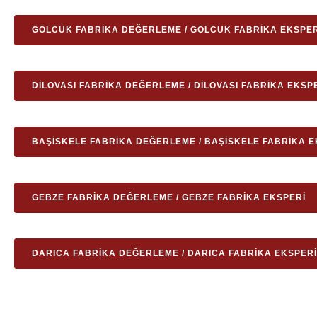
GÖLCÜK FABRIKA DEĞERLEME / GÖLCÜK FABRIKA EKSPER
DILOVASI FABRIKA DEĞERLEME / DILOVASI FABRIKA EKSP
BAŞISKELE FABRIKA DEĞERLEME / BAŞISKELE FABRIKA E
GEBZE FABRIKA DEĞERLEME / GEBZE FABRIKA EKSPERI
DARICA FABRIKA DEĞERLEME / DARICA FABRIKA EKSPERI