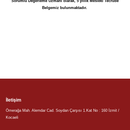
Sorumlu Değerleme Uzmanı olarak, 5 yıllık Mesleki Tecrübe
Belgemiz bulunmaktadır.
İletişim
Ömerağa Mah. Alemdar Cad. Soydan Çarşısı 1.Kat No : 160 İzmit /
Kocaeli