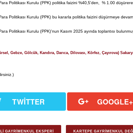
Politikası Kurulu (PPK) politika faizini %40,5'den, % 1.00 düşürere
Politikası Kurulu (PPK) bu kararla politika faizini düşürmeye devam
olitikası Kurulu (PPK)'nun Kasım 2025 ayında toplantısı bulunmuyor. 
rsel, Gebze, Gölcük, Kandıra, Darıca, Dilovası, Körfez, Çayırova) Sakary
rsiniz.)
TWITTER
GOOGLE
LI GAYRIMENKUL EKSPERI
KARTEPE GAYRIMENKUL DEĞ