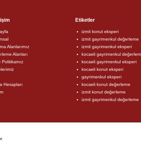
rişim
Etiketler
ayfa
izmit konut eksperi
msal
izmit gayrimenkul değerleme
ma Alanlarımız
izmit gayrimenkul eksperi
rleme Alanları
kocaeli gayrimenkul değerle
e Politikamız
kocaeli gayrimenkul eksperi
lerimiz
kocaeli konut eksperi
gayrimenkul eksperi
a Hesapları
kocaeli konut değerleme
im
izmit konut değerleme
izmit gayrimenkul değerleme
r.