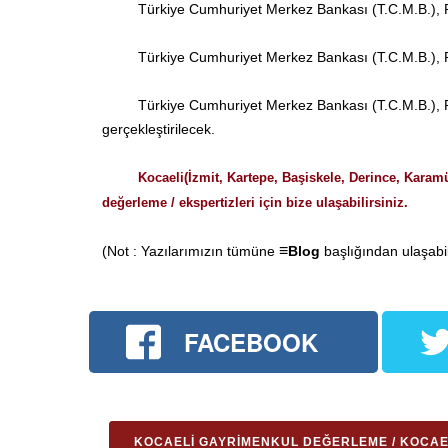
Türkiye Cumhuriyet Merkez Bankası (T.C.M.B.), Para 
Türkiye Cumhuriyet Merkez Bankası (T.C.M.B.), Para 
Türkiye Cumhuriyet Merkez Bankası (T.C.M.B.), Para P
gerçekleştirilecek.
Kocaeli(İzmit, Kartepe,
Başiskele,
Derince, Karamü
değerleme / ekspertizleri için bize ulaşabilirsiniz.
≡
(Not : Yazılarımızın tümüne
Blog
başlığından ulaşabili
FACEBOOK
KOCAELI GAYRIMENKUL DEĞERLEME / KOCAE