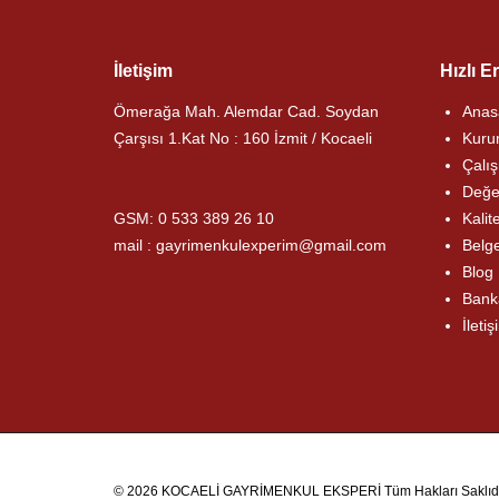
İletişim
Hızlı E
Ömerağa Mah. Alemdar Cad. Soydan
Anas
Çarşısı 1.Kat No : 160 İzmit / Kocaeli
Kuru
Çalış
Değe
GSM:
0 533 389 26 10
Kalit
mail : gayrimenkulexperim@gmail.com
Belge
Blog
Bank
İletiş
© 2026 KOCAELİ GAYRİMENKUL EKSPERİ Tüm Hakları Saklıdı