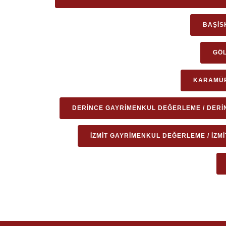
BAŞIS
GÖL
KARAMÜR
DERINCE GAYRIMENKUL DEĞERLEME / DERI
İZMIT GAYRIMENKUL DEĞERLEME / İZM