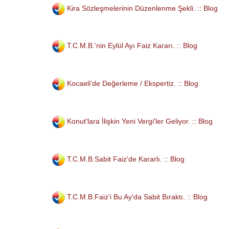
Kira Sözleşmelerinin Düzenlenme Şekli. :: Blog
T.C.M.B.'nin Eylül Ayı Faiz Kararı. :: Blog
Kocaeli'de Değerleme / Ekspertiz. :: Blog
Konut'lara İlişkin Yeni Vergi'ler Geliyor. :: Blog
T.C.M.B.Sabit Faiz'de Kararlı. :: Blog
T.C.M.B.Faiz'i Bu Ay'da Sabit Bıraktı. :: Blog