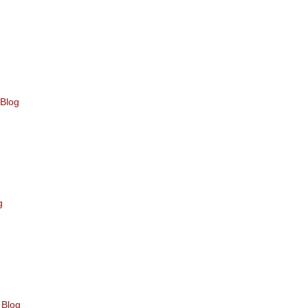
 Blog
g
 Blog