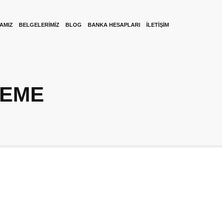
KAMIZ
BELGELERIMIZ
BLOG
BANKA HESAPLARI
İLETIŞIM
LEME