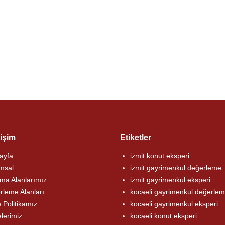
rişim
Etiketler
ayfa
izmit konut eksperi
msal
izmit gayrimenkul değerleme
ma Alanlarımız
izmit gayrimenkul eksperi
rleme Alanları
kocaeli gayrimenkul değerle
e Politikamız
kocaeli gayrimenkul eksperi
lerimiz
kocaeli konut eksperi