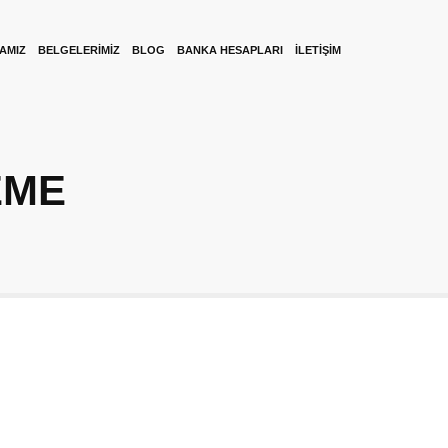
KAMIZ
BELGELERIMIZ
BLOG
BANKA HESAPLARI
İLETIŞIM
EME