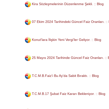
Kira Sözleşmelerinin Düzenlenme Şekli. :: Blog
07 Ekim 2024 Tarihindeki Güncel Faiz Oranları. ::
Konut'lara İlişkin Yeni Vergi'ler Geliyor. :: Blog
25 Mayıs 2024 Tarihinde Güncel Faiz Oranları. :: 
T.C.M.B.Faiz'i Bu Ay'da Sabit Bıraktı. :: Blog
T.C.M.B.17 Şubat Faiz Kararı Bekleniyor. :: Blog