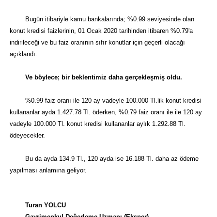
Bugün itibariyle kamu bankalarında; %0.99 seviyesinde olan
konut kredisi faizlerinin, 01 Ocak 2020 tarihinden itibaren %0.79'a
indirileceği ve bu faiz oranının sıfır konutlar için geçerli olacağı
açıklandı.
Ve böylece; bir beklentimiz daha gerçekleşmiş oldu.
%0.99 faiz oranı ile 120 ay vadeyle 100.000 Tl.lik konut kredisi
kullananlar ayda 1.427.78 Tl. öderken, %0.79 faiz oranı ile ile 120 ay
vadeyle 100.000 Tl. konut kredisi kullananlar aylık 1.292.88 Tl.
ödeyecekler.
Bu da ayda 134.9 Tl., 120 ayda ise 16.188 Tl. daha az ödeme
yapılması anlamına geliyor.
Turan YOLCU
Gayrimenkul Değerleme Uzmanı (Eksper)