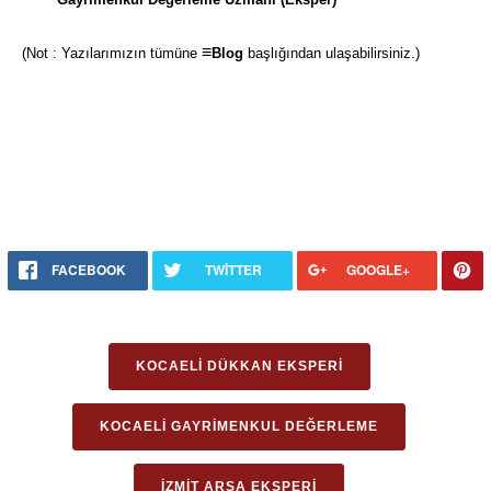
≡
(Not : Yazılarımızın tümüne
Blog
başlığından ulaşabilirsiniz.)
FACEBOOK
TWITTER
GOOGLE+
KOCAELI DÜKKAN EKSPERI
KOCAELI GAYRIMENKUL DEĞERLEME
İZMIT ARSA EKSPERI